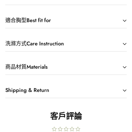
適合胸型Best fit for
小罩杯友善!
洗滌方式Care Instruction
商品材質Materials
94% Polyamide, 6% Elastane. Made ethically in
Shipping & Return
Colombia.
我們提供
郵寄、貨運宅配、超商取貨、工作室取
客戶評論
貨
。
詳細運送規則請見連結。
消費滿$4000NTD免運！