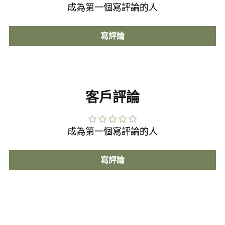
成為第一個寫評論的人
帳款確認後，
寫評論
工作室取貨：將於1~3個工作日(不含週六日及國定例
假日)完成訂單準備，收到email通知即可至Cocoon
工作室取貨。Cocoon工作室位於台北市內湖區內湖
客戶評論
路一段91巷23弄5號3樓6室(地圖搜尋溫室WENS)
郵寄、貨運宅配：將於7個工作日內(不含週六日及國
成為第一個寫評論的人
定例假日)寄出訂購之商品。
超商配送：將於7個工作日內(不含週六日及國定例假
寫評論
日)寄出訂購之商品，收到簡訊通知即可至指定超商
門市進行取貨。
貨運宅配配送範圍目前暫時限台灣本島各縣市，超
商取貨依系統顯示為主。