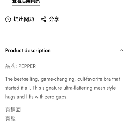
查看店鋪資訊
提出問題
分享
Product description
品牌: PEPPER
The best-selling, game-changing, cult-favorite bra that
started it all. This signature ultra-flattering mesh style
hugs and lifts with zero gaps.
有鋼圈
有襯