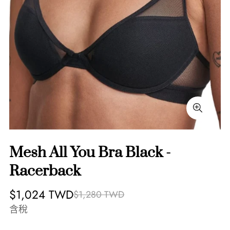
Mesh All You Bra Black -
Racerback
銷
正
$1,024 TWD
$1,280 TWD
售
常
含稅
價
價
格
格